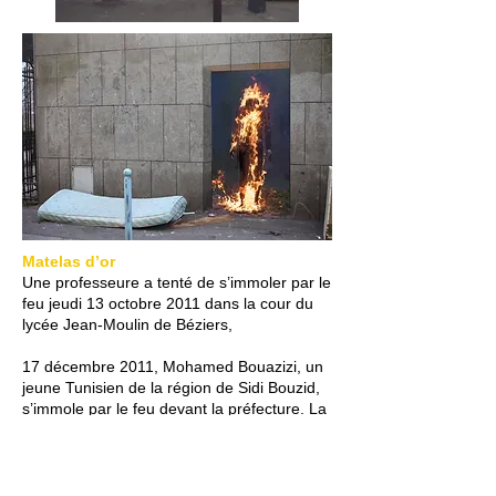
Matelas d’or
Une professeure a tenté de s’immoler par le
feu jeudi 13 octobre 2011 dans la cour du
lycée Jean-Moulin de Béziers,
17 décembre 2011, Mohamed Bouazizi, un
jeune Tunisien de la région de Sidi Bouzid,
s’immole par le feu devant la préfecture. La
police venait de lui confisquer tout son
étalage de fruits et légumes. Jeune diplômé
au chômage, il n’avait trouvé que ce moyen
pour nourrir sa mère et ses sœurs. Ce