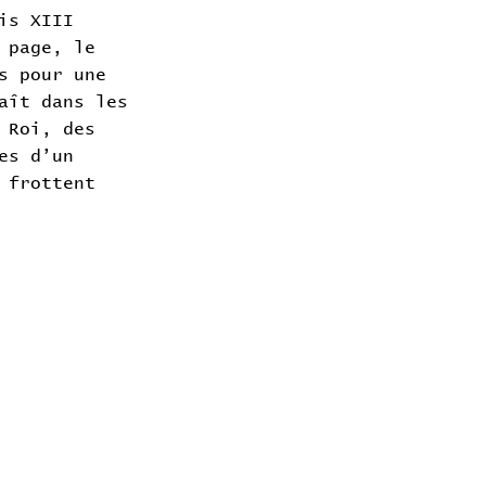
is XIII
 page, le
s pour une
aît dans les
 Roi, des
es d’un
 frottent