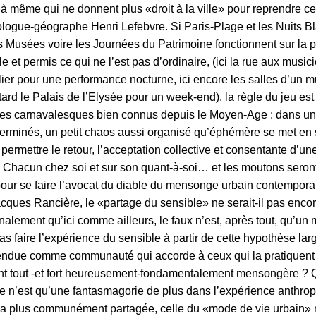
là même qui ne donnent plus «droit à la ville» pour reprendre c
ologue-géographe Henri Lefebvre. Si Paris-Plage et les Nuits Bl
Musées voire les Journées du Patrimoine fonctionnent sur la
e et permis ce qui ne l’est pas d’ordinaire, (ici la rue aux musi
culier pour une performance nocturne, ici encore les salles d’un 
 tard le Palais de l’Elysée pour un week-end), la règle du jeu est 
es carnavalesques bien connus depuis le Moyen-Age : dans un
erminés, un petit chaos aussi organisé qu’éphémère se met en
 permettre le retour, l’acceptation collective et consentante d’u
i. Chacun chez soi et sur son quant-à-soi… et les moutons seron
pour se faire l’avocat du diable du mensonge urbain contemporai
acques Rancière, le «partage du sensible» ne serait-il pas encor
inalement qu’ici comme ailleurs, le faux n’est, après tout, qu’un
s faire l’expérience du sensible à partir de cette hypothèse lar
ntendue comme communauté qui accorde à ceux qui la pratiquent 
vant tout -et fort heureusement-fondamentalement mensongère ?
e n’est qu’une fantasmagorie de plus dans l’expérience anthro
a plus communément partagée, celle du «mode de vie urbain» 