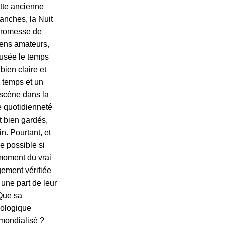
ette ancienne
anches, la Nuit
 promesse de
ciens amateurs,
musée le temps
bien claire et
 temps et un
 scène dans la
ne quotidienneté
t bien gardés,
n. Pourtant, et
e possible si
 moment du vrai
gement vérifiée
une part de leur
 Que sa
pologique
mondialisé ?