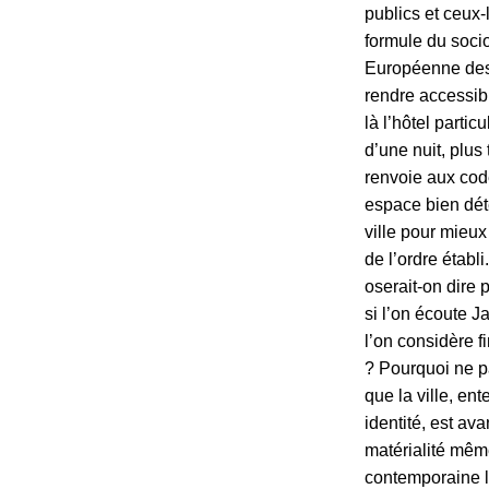
publics et ceux-
formule du soci
Européenne des 
rendre accessibl
là l’hôtel parti
d’une nuit, plus
renvoie aux cod
espace bien dét
ville pour mieux
de l’ordre établ
oserait-on dire 
si l’on écoute J
l’on considère f
? Pourquoi ne pa
que la ville, e
identité, est a
matérialité mêm
contemporaine l