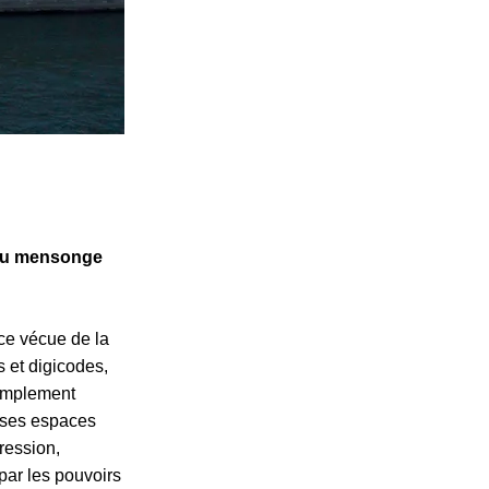
 du mensonge
nce vécue de la
s et digicodes,
simplement
r ses espaces
ression,
par les pouvoirs