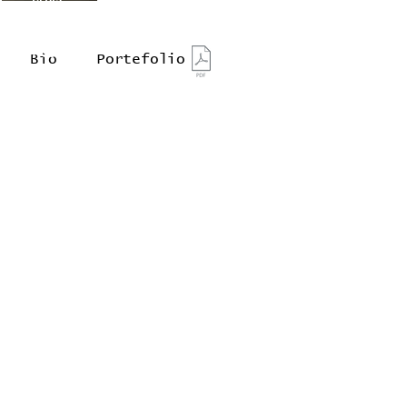
Ôte toi de
mon soleil
Bio
Portefolio