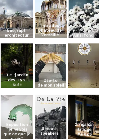
Intrados
Château de
Neo, rapt
Versaille
architectur
Ainsi fond
al
Le jardin
Ote-toi
des Lys
de mon soleil
Nuit
Austerlitz
blanche
Exposition
Zongshan
Smooth
"je ne vois
Bridge
speakers
que ce que je
Forest
crois"